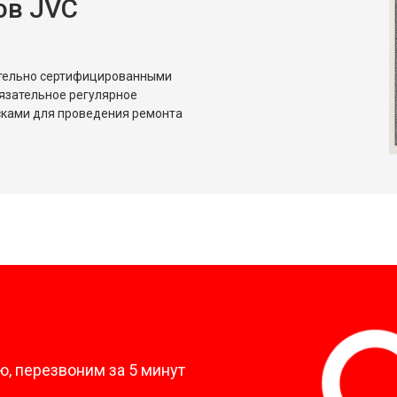
ов JVC
ительно сертифицированными
язательное регулярное
сками для проведения ремонта
?
, перезвоним за 5 минут