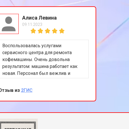
Алиса Левина
09.11.2023
Воспользовалась услугами
сервисного центра для ремонта
кофемашины. Очень довольна
результатом: машина работает как
новая. Персонал был вежлив и
компетентен, а цены приемлемы.
Спасибо за отличную работу!
Отзыв из
2ГИС