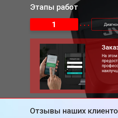
Этапы работ
1
Диагно
Заказ
На этом
предост
професс
наилучш
Отзывы наших клиент