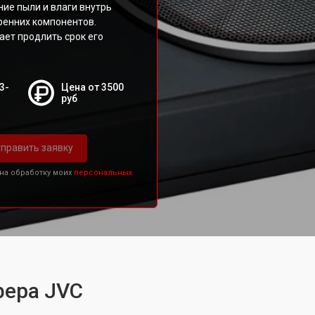
ие пыли и влаги внутрь
ренних компонентов.
ает продлить срок его
3-
Цена от 3500
руб
править заявку
 на обработку моих
персональных
фера JVC