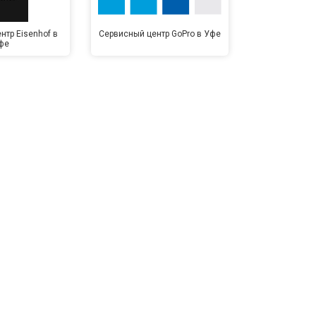
нтр Eisenhof в
Сервисный центр GoPro в Уфе
Сервисный ц
фе
У