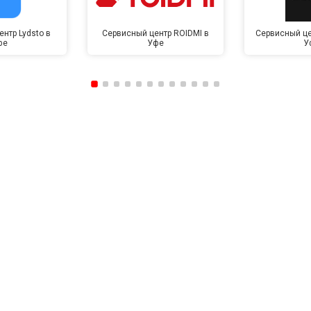
нтр Lydsto в
Сервисный центр ROIDMI в
Сервисный це
фе
Уфе
У