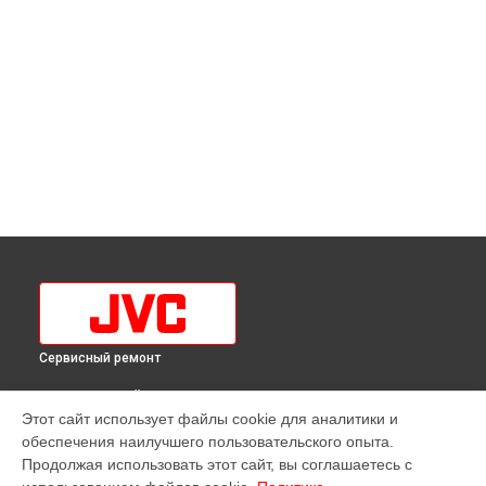
Сервисный ремонт
ВЫБЕРИ СВОЙ ГОРОД
Этот сайт использует файлы cookie для аналитики и
Замена блока питания телевизора LT-32M385 JVC в
обеспечения наилучшего пользовательского опыта.
Краснодаре
Продолжая использовать этот сайт, вы соглашаетесь с
Замена блока питания телевизора LT-32M385 JVC в