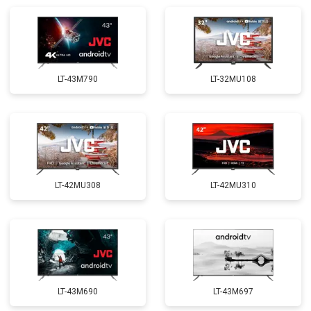
LT-43M790
LT-32MU108
LT-42MU308
LT-42MU310
LT-43M690
LT-43M697