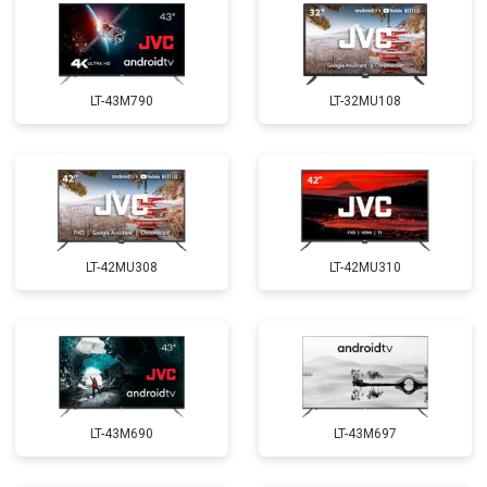
LT-43M790
LT-32MU108
LT-42MU308
LT-42MU310
LT-43M690
LT-43M697