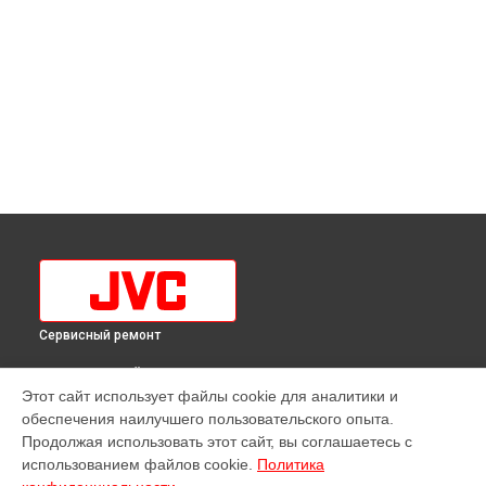
Сервисный ремонт
ВЫБЕРИ СВОЙ ГОРОД
Этот сайт использует файлы cookie для аналитики и
Замена кнопок управления телевизора LT-32M385 JVC в
обеспечения наилучшего пользовательского опыта.
Краснодаре
Продолжая использовать этот сайт, вы соглашаетесь с
Замена кнопок управления телевизора LT-32M385 JVC в
использованием файлов cookie.
Политика
Ростове-на-Дону