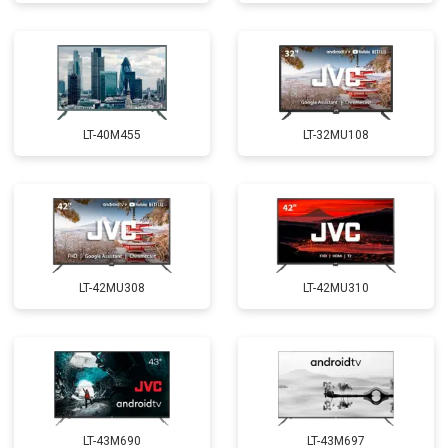
LT-40M455
LT-32MU108
LT-42MU308
LT-42MU310
LT-43M690
LT-43M697