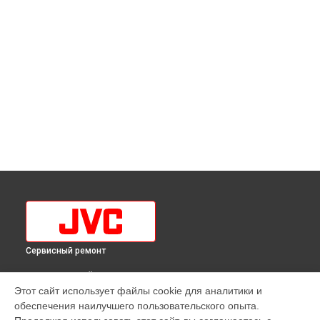
Сервисный ремонт
ВЫБЕРИ СВОЙ ГОРОД
Этот сайт использует файлы cookie для аналитики и
Замена шнура питания телевизора LT-43M790 JVC в
обеспечения наилучшего пользовательского опыта.
Краснодаре