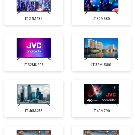
LT-24M485
LT-32M385
LT-32MU208
LT-32MU380
LT-40M455
LT-43M790