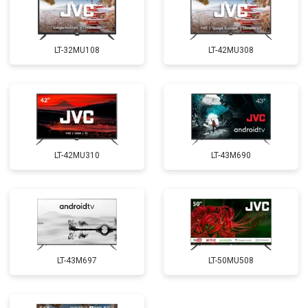
LT-32MU108
LT-42MU308
LT-42MU310
LT-43M690
LT-43M697
LT-50MU508